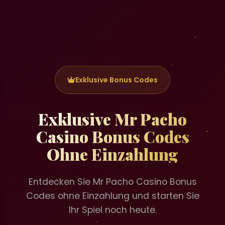
Exklusive Bonus Codes
Exklusive Mr Pacho
Casino Bonus Codes
Ohne Einzahlung
Entdecken Sie Mr Pacho Casino Bonus
Codes ohne Einzahlung und starten Sie
Ihr Spiel noch heute.