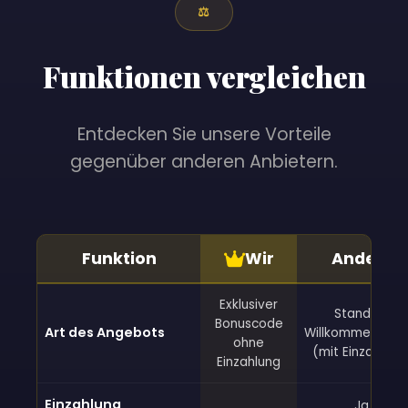
⚖️
Funktionen vergleichen
Entdecken Sie unsere Vorteile
gegenüber anderen Anbietern.
Funktion
Wir
Andere
Exklusiver
Standard
Bonuscode
Art des Angebots
Willkommenspak
ohne
(mit Einzahlung
Einzahlung
Einzahlung
Ja,