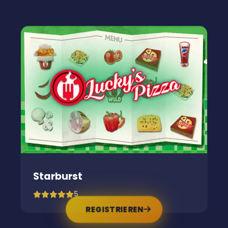
Starburst
5
REGISTRIEREN