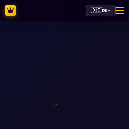
🇩🇪
DE