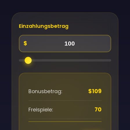
Einzahlungsbetrag
$
$109
Bonusbetrag:
70
Freispiele: