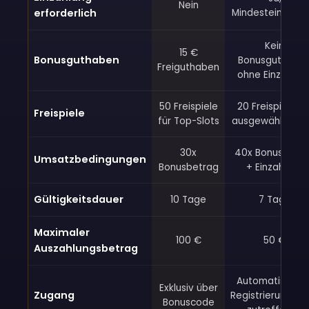
Nein
erforderlich
Mindesteinzahlu
Kein
15 €
Bonusguthaben
Bonusguthabe
Freiguthaben
ohne Einzahlun
50 Freispiele
20 Freispiele fü
Freispiele
für Top-Slots
ausgewählte Slo
30x
40x Bonusbetr
Umsatzbedingungen
Bonusbetrag
+ Einzahlung
Gültigkeitsdauer
10 Tage
7 Tage
Maximaler
100 €
50 €
Auszahlungsbetrag
Automatisch be
Exklusiv über
Zugang
Registrierung (fa
Bonuscode