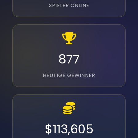
SPIELER ONLINE
892
HEUTIGE GEWINNER
$124,567