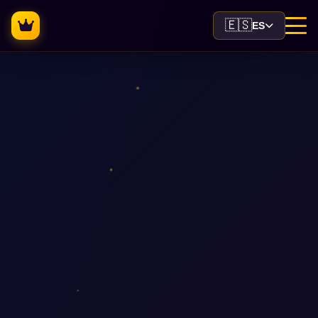
🇪🇸
ES