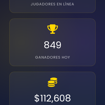
JUGADORES EN LÍNEA
892
GANADORES HOY
$124,566