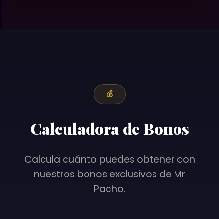
💰
Calculadora de Bonos
Calcula cuánto puedes obtener con
nuestros bonos exclusivos de Mr
Pacho.