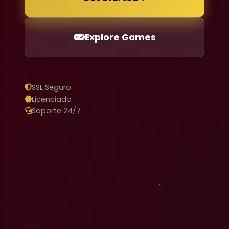
Explore Games
SSL Seguro
Licenciado
Soporte 24/7