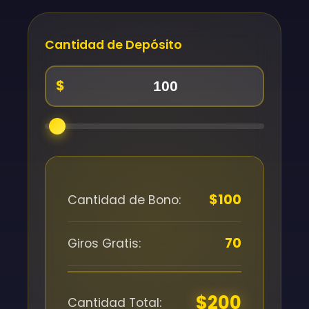
Cantidad de Depósito
$
$100
Cantidad de Bono:
70
Giros Gratis:
$200
Cantidad Total: