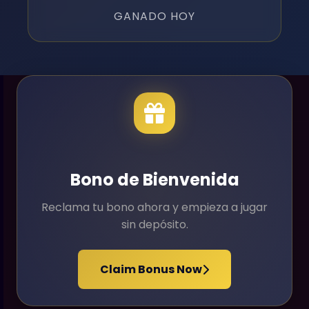
GANADO HOY
Bono de Bienvenida
Reclama tu bono ahora y empieza a jugar
sin depósito.
Claim Bonus Now