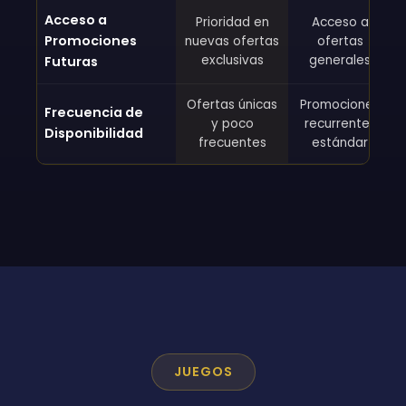
Acceso a
Prioridad en
Acceso a
Promociones
nuevas ofertas
ofertas
exclusivas
generales
Futuras
Ofertas únicas
Promociones
Frecuencia de
y poco
recurrentes
Disponibilidad
frecuentes
estándar
JUEGOS