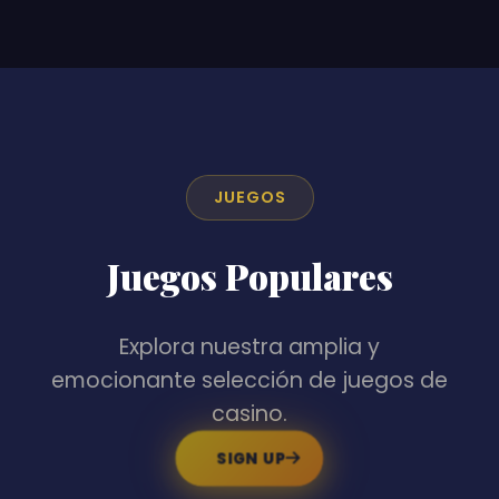
JUEGOS
Juegos Populares
Explora nuestra amplia y
emocionante selección de juegos de
casino.
SIGN UP