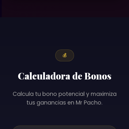
💰
Calculadora de Bonos
Calcula tu bono potencial y maximiza
tus ganancias en Mr Pacho.