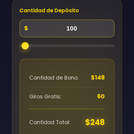
Cantidad de Depósito
$
$148
Cantidad de Bono:
60
Giros Gratis:
$248
Cantidad Total: