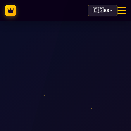
🇪🇸
ES