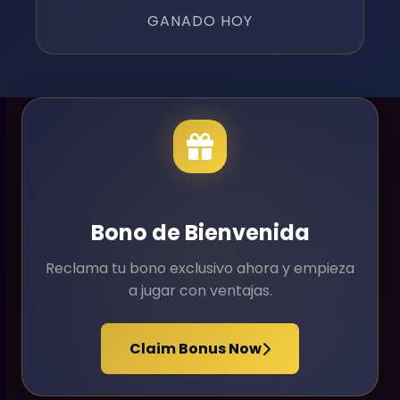
GANADO HOY
Bono de Bienvenida
Reclama tu bono exclusivo ahora y empieza
a jugar con ventajas.
Claim Bonus Now