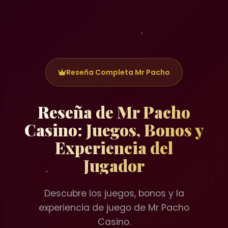
Reseña Completa Mr Pacho
Reseña de Mr Pacho
Casino: Juegos, Bonos y
Experiencia del
Jugador
Descubre los juegos, bonos y la
experiencia de juego de Mr Pacho
Casino.