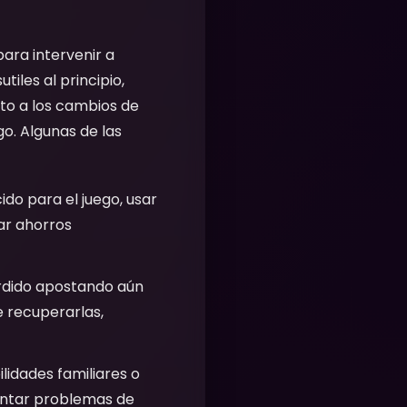
ara intervenir a
iles al principio,
nto a los cambios de
o. Algunas de las
do para el juego, usar
ar ahorros
erdido apostando aún
e recuperarlas,
idades familiares o
mentar problemas de