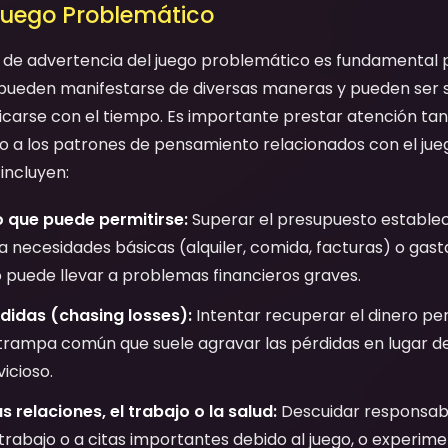
 Juego Problemático
 de advertencia del juego problemático es fundamental p
pueden manifestarse de diversas maneras y pueden ser sut
ficarse con el tiempo. Es importante prestar atención ta
 los patrones de pensamiento relacionados con el jueg
incluyen:
 que puede permitirse:
Superar el presupuesto estableci
a necesidades básicas (alquiler, comida, facturas) o gast
 puede llevar a problemas financieros graves.
rdidas (chasing losses):
Intentar recuperar el dinero p
 trampa común que suele agravar las pérdidas en lugar d
icioso.
as relaciones, el trabajo o la salud:
Descuidar responsabil
al trabajo o a citas importantes debido al juego, o experi