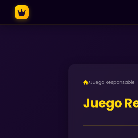
Juego Responsable
Juego R