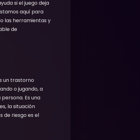
uda si el juego deja
 Estamos aquí para
do las herramientas y
able de
s un trastorno
ando o jugando, a
 persona. Es una
s, la situación
 de riesgo es el