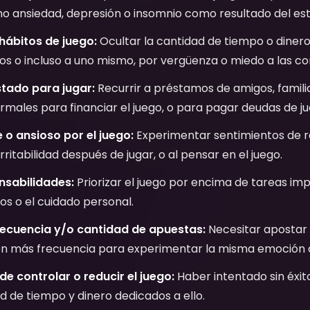
 ansiedad, depresión o insomnio como resultado del estr
 hábitos de juego:
Ocultar la cantidad de tiempo o dinero
gos o incluso a uno mismo, por vergüenza o miedo a las c
stado para jugar:
Recurrir a préstamos de amigos, famili
rmales para financiar el juego, o para pagar deudas de ju
 o ansioso por el juego:
Experimentar sentimientos de r
ritabilidad después de jugar, o al pensar en el juego.
nsabilidades:
Priorizar el juego por encima de tareas imp
ios o el cuidado personal.
recuencia y/o cantidad de apuestas:
Necesitar apostar
n más frecuencia para experimentar la misma emoción o
 de controlar o reducir el juego:
Haber intentado sin éxito
ad de tiempo y dinero dedicados a ello.