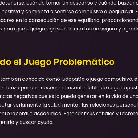
detenerse, cuándo tomar un descanso y cuándo buscar ay
 positiva y comienza a sentirse compulsivo o perjudicial.
dores en la consecución de ese equilibrio, proporcionan
s para que el juego siga siendo una forma segura y agrad
ndo el Juego Problemático
, también conocido como ludopatía o juego compulsivo, e
acteriza por una necesidad incontrolable de seguir apost
ncias negativas que esto pueda generar en la vida de una
ctar seriamente la salud mental, las relaciones personale
iento laboral o académico. Entender sus señales y factores
enirlo y buscar ayuda.