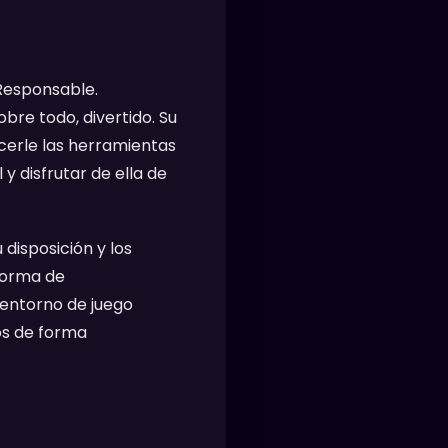
Responsable.
bre todo, divertido. Su
ecerle las herramientas
y disfrutar de ella de
disposición y los
 forma de
entorno de juego
os de forma