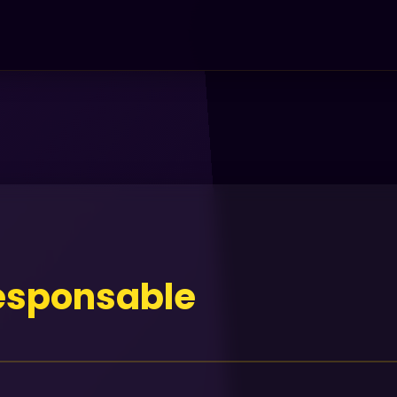
esponsable