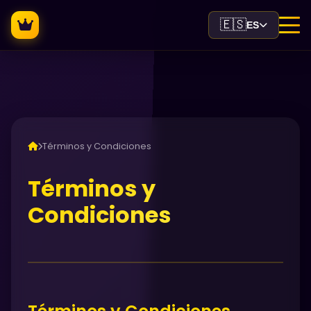
🇪🇸
ES
Términos y Condiciones
Términos y
Condiciones