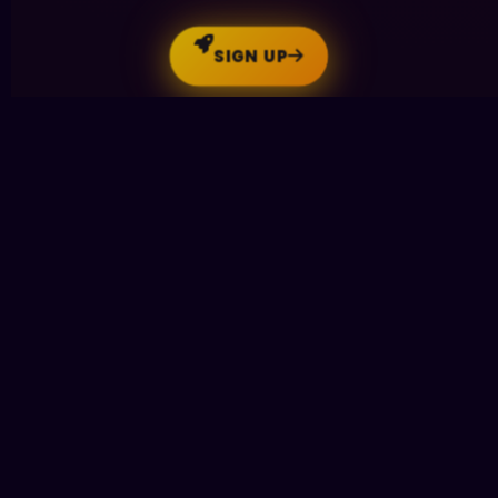
SIGN UP
Nuestro casino online ofrece la mejor experiencia de
juego: segura, justa, emocionante, con gran variedad
y soporte premium.