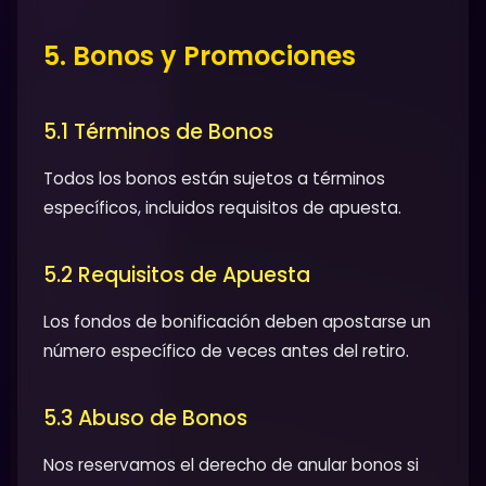
5. Bonos y Promociones
5.1 Términos de Bonos
Todos los bonos están sujetos a términos
específicos, incluidos requisitos de apuesta.
5.2 Requisitos de Apuesta
Los fondos de bonificación deben apostarse un
número específico de veces antes del retiro.
5.3 Abuso de Bonos
Nos reservamos el derecho de anular bonos si