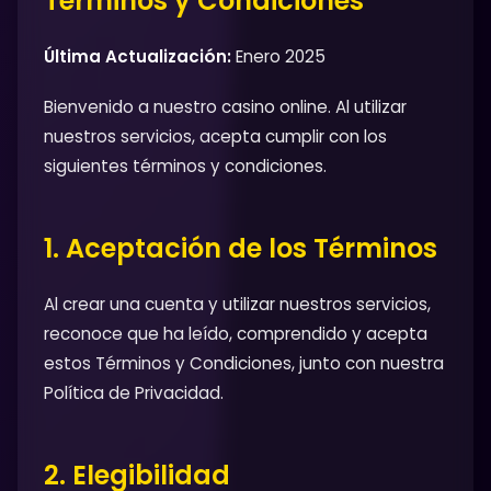
Términos y Condiciones
Última Actualización:
Enero 2025
Bienvenido a nuestro casino online. Al utilizar
nuestros servicios, acepta cumplir con los
siguientes términos y condiciones.
1. Aceptación de los Términos
Al crear una cuenta y utilizar nuestros servicios,
reconoce que ha leído, comprendido y acepta
estos Términos y Condiciones, junto con nuestra
Política de Privacidad.
2. Elegibilidad