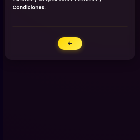
Condiciones.