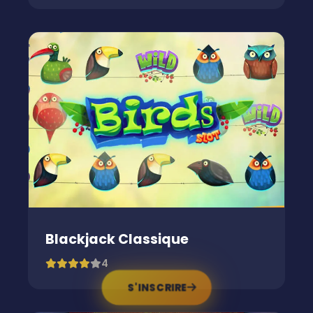
Blackjack Classique
4
S'INSCRIRE