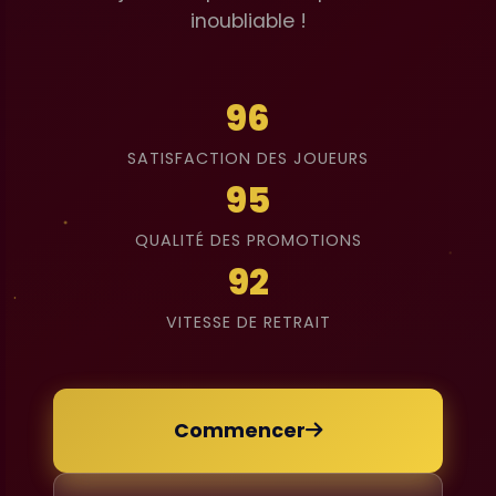
inoubliable !
96
SATISFACTION DES JOUEURS
95
QUALITÉ DES PROMOTIONS
92
VITESSE DE RETRAIT
Commencer