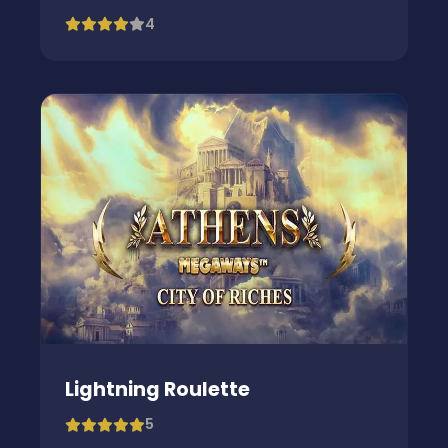
4
Lightning Roulette
5