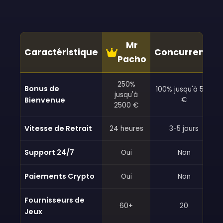
Mr
Caractéristique
Concurrents
Pacho
250%
Bonus de
100% jusqu'à 500
jusqu'à
Bienvenue
€
2500 €
Vitesse de Retrait
24 heures
3-5 jours
Support 24/7
Oui
Non
Paiements Crypto
Oui
Non
Fournisseurs de
60+
20
Jeux