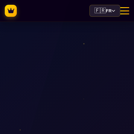
🇫🇷
FR