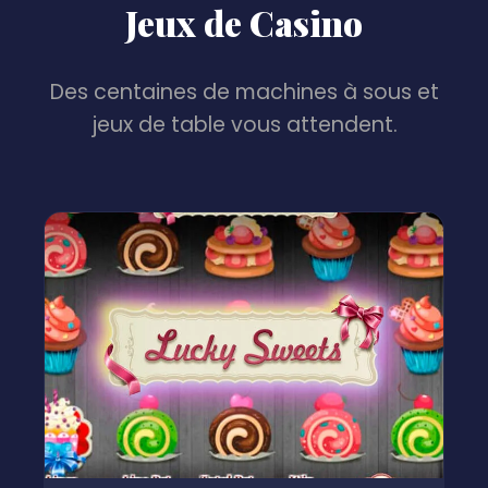
Jeux de Casino
Des centaines de machines à sous et
jeux de table vous attendent.