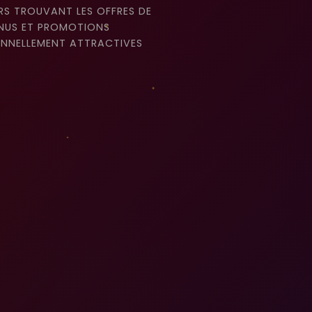
URS TROUVANT LES OFFRES DE
NUS ET PROMOTIONS
ONNELLEMENT ATTRACTIVES