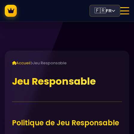
🇫🇷
FR
Accueil
Jeu Responsable
Jeu Responsable
Politique de Jeu Responsable