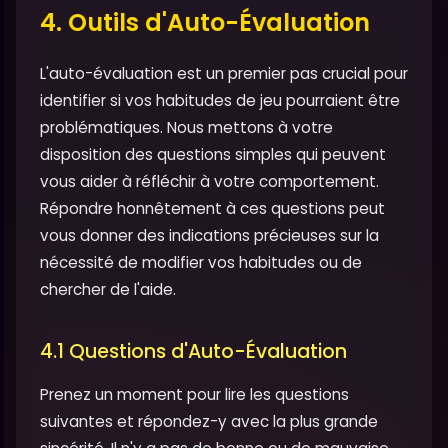
4. Outils d'Auto-Évaluation
L'auto-évaluation est un premier pas crucial pour
identifier si vos habitudes de jeu pourraient être
problématiques. Nous mettons à votre
disposition des questions simples qui peuvent
vous aider à réfléchir à votre comportement.
Répondre honnêtement à ces questions peut
vous donner des indications précieuses sur la
nécessité de modifier vos habitudes ou de
chercher de l'aide.
4.1 Questions d'Auto-Évaluation
Prenez un moment pour lire les questions
suivantes et répondez-y avec la plus grande