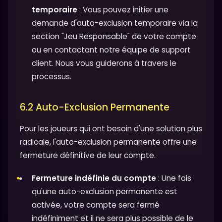
temporaire
: Vous pouvez initier une
demande d'auto-exclusion temporaire via la
section "Jeu Responsable" de votre compte
ou en contactant notre équipe de support
client. Nous vous guiderons à travers le
processus.
6.2 Auto-Exclusion Permanente
Pour les joueurs qui ont besoin d'une solution plus
radicale, l'auto-exclusion permanente offre une
fermeture définitive de leur compte.
Fermeture indéfinie du compte
: Une fois
qu'une auto-exclusion permanente est
activée, votre compte sera fermé
indéfiniment et il ne sera plus possible de le