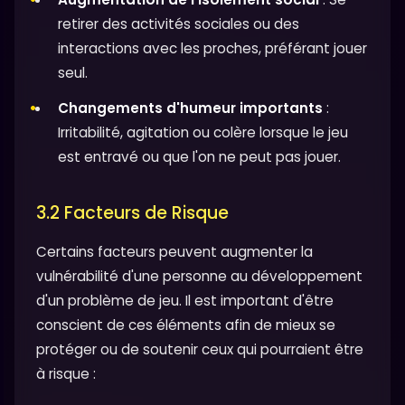
retirer des activités sociales ou des
interactions avec les proches, préférant jouer
seul.
Changements d'humeur importants
:
Irritabilité, agitation ou colère lorsque le jeu
est entravé ou que l'on ne peut pas jouer.
3.2 Facteurs de Risque
Certains facteurs peuvent augmenter la
vulnérabilité d'une personne au développement
d'un problème de jeu. Il est important d'être
conscient de ces éléments afin de mieux se
protéger ou de soutenir ceux qui pourraient être
à risque :