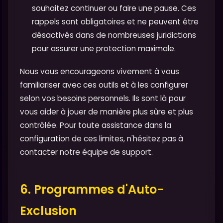
souhaitez continuer ou faire une pause. Ces
rappels sont obligatoires et ne peuvent être
désactivés dans de nombreuses juridictions
pour assurer une protection maximale.
Nous vous encourageons vivement à vous
familiariser avec ces outils et à les configurer
selon vos besoins personnels. Ils sont là pour
vous aider à jouer de manière plus sûre et plus
contrôlée. Pour toute assistance dans la
configuration de ces limites, n'hésitez pas à
contacter notre équipe de support.
6. Programmes d'Auto-
Exclusion