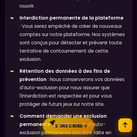
rouvrir.
Interdiction permanente de la plateforme
: Vous serez empêché de créer de nouveaux
comptes sur notre plateforme. Nos systèmes
sont conçus pour détecter et prévenir toute
tentative de contournement de cette
exclusion.
Rétention des données à des fins de
prévention
: Nous conserverons vos données
d'auto-exclusion pour nous assurer que
l'interdiction est respectée et pour vous
protéger de futurs jeux sur notre site.
Comment demander une exclusion
permanente
: Une demande d'auto-
S'INSCRIRE
exclusion permanente doit être faite en