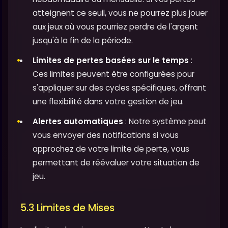
atteignent ce seuil, vous ne pourrez plus jouer
aux jeux où vous pourriez perdre de l'argent
jusqu'à la fin de la période.
Limites de pertes basées sur le temps
:
Ces limites peuvent être configurées pour
s'appliquer sur des cycles spécifiques, offrant
une flexibilité dans votre gestion de jeu.
Alertes automatiques
: Notre système peut
vous envoyer des notifications si vous
approchez de votre limite de perte, vous
permettant de réévaluer votre situation de
jeu.
5.3 Limites de Mises