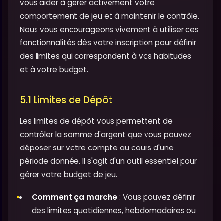
vous aider à gérer activement votre
comportement de jeu et à maintenir le contrôle.
Nous vous encourageons vivement à utiliser ces
fonctionnalités dès votre inscription pour définir
des limites qui correspondent à vos habitudes
et à votre budget.
5.1 Limites de Dépôt
Les limites de dépôt vous permettent de
contrôler la somme d'argent que vous pouvez
déposer sur votre compte au cours d'une
période donnée. Il s'agit d'un outil essentiel pour
gérer votre budget de jeu.
Comment ça marche
: Vous pouvez définir
des limites quotidiennes, hebdomadaires ou