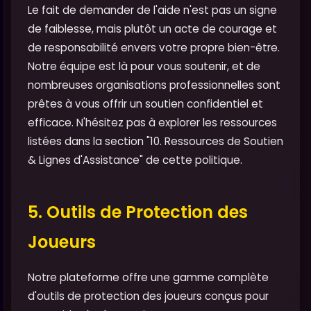
Le fait de demander de l'aide n'est pas un signe
de faiblesse, mais plutôt un acte de courage et
de responsabilité envers votre propre bien-être.
Notre équipe est là pour vous soutenir, et de
nombreuses organisations professionnelles sont
prêtes à vous offrir un soutien confidentiel et
efficace. N'hésitez pas à explorer les ressources
listées dans la section "10. Ressources de Soutien
& Lignes d'Assistance" de cette politique.
5. Outils de Protection des
Joueurs
Notre plateforme offre une gamme complète
d'outils de protection des joueurs conçus pour