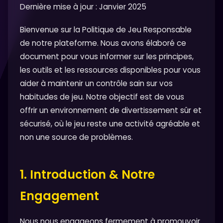
Dernière mise à jour : Janvier 2025
Bienvenue sur la Politique de Jeu Responsable
de notre plateforme. Nous avons élaboré ce
document pour vous informer sur les principes,
les outils et les ressources disponibles pour vous
aider à maintenir un contrôle sain sur vos
habitudes de jeu. Notre objectif est de vous
offrir un environnement de divertissement sûr et
sécurisé, où le jeu reste une activité agréable et
non une source de problèmes.
1. Introduction & Notre
Engagement
Nous nous engageons fermement à promouvoir