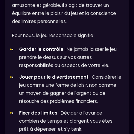
amusante et gérable. Il s'agit de trouver un
équilibre entre le plaisir du jeu et la conscience
des limites personnelles.
Pour nous, le jeu responsable signifie :
Garder le contrôle
: Ne jamais laisser le jeu
prendre le dessus sur vos autres
responsabilités ou aspects de votre vie.
Jouer pour le divertissement
: Considérer le
jeu comme une forme de loisir, non comme
un moyen de gagner de l'argent ou de
résoudre des problèmes financiers.
Fixer des limites
: Décider à l'avance
combien de temps et d'argent vous êtes
prêt à dépenser, et s'y tenir.