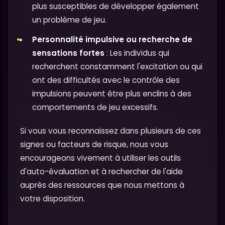
plus susceptibles de développer également
un problème de jeu.
Personnalité impulsive ou recherche de
sensations fortes
: Les individus qui
recherchent constamment l'excitation ou qui
ont des difficultés avec le contrôle des
impulsions peuvent être plus enclins à des
comportements de jeu excessifs.
Si vous vous reconnaissez dans plusieurs de ces
signes ou facteurs de risque, nous vous
encourageons vivement à utiliser les outils
d'auto-évaluation et à rechercher de l'aide
auprès des ressources que nous mettons à
votre disposition.