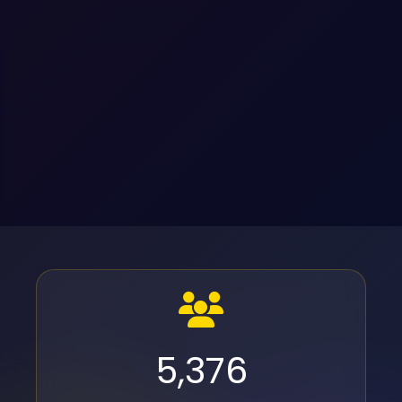
5,420