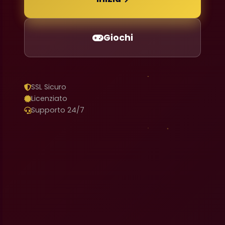
Giochi
SSL Sicuro
Licenziato
Supporto 24/7