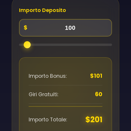
Importo Deposito
$
$101
Importo Bonus:
60
Giri Gratuiti:
$201
Importo Totale: