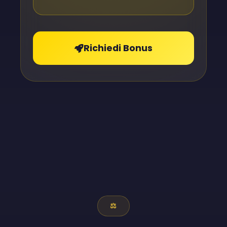
Richiedi Bonus
⚖️